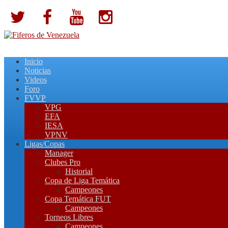
Inicio
Noticias
Videos
Foro
FVVP
VPG
EFA
IESA
VPNV
Ligas/Copas
Manager
Clubes Pro
Historial
Copa de Liga Temática
Campeones
Copa Temática FUT
Campeones
Torneos Libres
Campeones