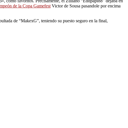
, como favoritos. Precisamente, el Zuliano “
Eddpapi88
” dejaba en
mpeón de la Copa Gamefest
Victor de Sousa pasandole por encima
 abultada de “MakexG”, teniendo su puesto seguro en la final,