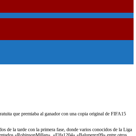
gratuita que premiaba al ganador con una copia original de FIFA15
dos de la tarde con la primera fase, donde varios conocidos de la Liga
rimentados «RobinsonMillan», «Elfa1204» «Baluperez09» entre otros…