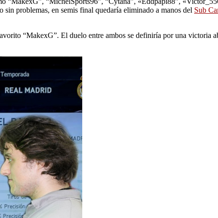
omo “MakexG”, “MichelSports96”, “Cytana”, «Eddpapi88”, «Victor_556»
sin problemas, en semis final quedaría eliminado a manos del
Sub Ca
e favorito “MakexG”. El duelo entre ambos se definiría por una victoria