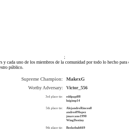
;
rs y cada uno de los miembros de la comunidad por todo lo hecho para 
stro público.
Supreme Champion:
MakexG
Worthy Adversary:
Victor_556
3rd place tie:
eddpapi88
luigimp14
5th place tie:
AlejandroRincon8
andres09lopez
jmarcano1990
WingDestiny
9th place tie:
Beelzebub669