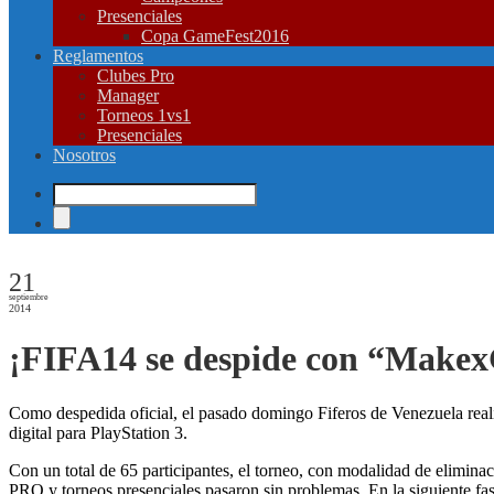
Presenciales
Copa GameFest2016
Reglamentos
Clubes Pro
Manager
Torneos 1vs1
Presenciales
Nosotros
21
septiembre
2014
¡FIFA14 se despide con “Ma
Como despedida oficial, el pasado domingo Fiferos de Venezuela real
digital para PlayStation 3.
Con un total de 65 participantes, el torneo, con modalidad de eliminac
PRO y torneos presenciales pasaron sin problemas. En la siguiente 