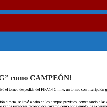
kexG” como CAMPEÓN!
izó el torneo despedida del FIFA14 Online, un torneo con inscripción 
ión directa, se llevó a cabo en los tiempos previstos, comenzando a las 
fase varios jugadores reconocidos cayeron como por ejemplo los expe