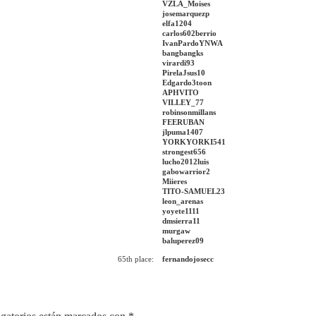
VZLA_Moises
josemarquezp
elfa1204
carlos602berrio
IvanPardoYNWA
bangbangks
virardi93
PirelaJsus10
Edgardo3toon
APHVITO
VILLEY_77
robinsonmillans
FEERUBAN
jlpuma1407
YORKYORKI541
strongest656
lucho2012luis
gabowarrior2
Miieres
TITO-SAMUEL23
leon_arenas
yoyete1111
dmsierra11
murgaw
baluperez09
65th place:
fernandojosecc