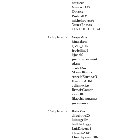
hetoledo
Gustavo107
Cytana
Pinho-DM
michelsports96
NunezRamos
JCSTUDIOFICIAL
17th place tie:
Vespa-Vz-
hjmatheus
QsVz_Jdbc
jrcdelfin80
kjaads2
just_tournament
tdant
erick12m
ManuelProox
AngeloEstradaO
HeectorADM
odiomexico
BrowisGamer
aamr01
filacchionegames
joconmaro
33rd place tie:
RafaVnz
elfugitivo25
luisurgelles
bubbledoggy
LuisBriceno1
JhoanSABE
Lion_Ayrton_389