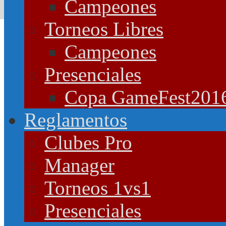
Campeones
Torneos Libres
Campeones
Presenciales
Copa GameFest201
Reglamentos
Clubes Pro
Manager
Torneos 1vs1
Presenciales