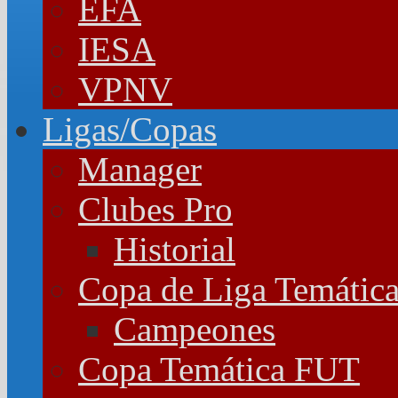
EFA
IESA
VPNV
Ligas/Copas
Manager
Clubes Pro
Historial
Copa de Liga Temátic
Campeones
Copa Temática FUT