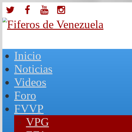
Inicio
Noticias
Videos
Foro
FVVP
VPG