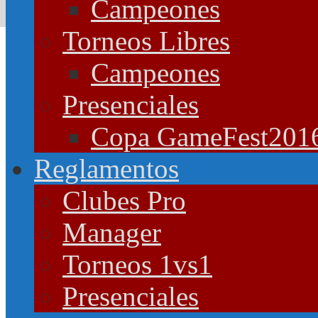
Campeones
Torneos Libres
Campeones
Presenciales
Copa GameFest201
Reglamentos
Clubes Pro
Manager
Torneos 1vs1
Presenciales