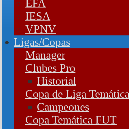
EFA
IESA
VPNV
Ligas/Copas
Manager
Clubes Pro
Historial
Copa de Liga Temátic
Campeones
Copa Temática FUT