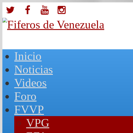
Inicio
Noticias
Videos
Foro
FVVP
VPG