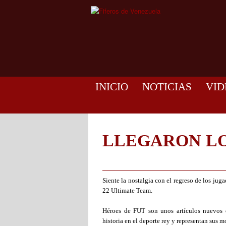
INICIO
NOTICIAS
VID
LLEGARON LO
Siente la nostalgia con el regreso de los j
22 Ultimate Team.
Héroes de FUT son unos artículos nuevos
historia en el deporte rey y representan sus 