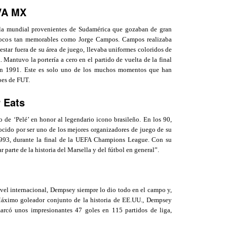
VA MX
alla mundial provenientes de Sudamérica que gozaban de gran
 pocos tan memorables como Jorge Campos. Campos realizaba
estar fuera de su área de juego, llevaba uniformes coloridos de
 Mantuvo la portería a cero en el partido de vuelta de la final
o en 1991. Este es solo uno de los muchos momentos que han
oes de FUT.
 Eats
 de ‘Pelé’ en honor al legendario icono brasileño. En los 90,
cido por ser uno de los mejores organizadores de juego de su
1993, durante la final de la UEFA Champions League. Con su
ar parte de la historia del Marsella y del fútbol en general”.
vel internacional, Dempsey siempre lo dio todo en el campo y,
 Máximo goleador conjunto de la historia de EE.UU., Dempsey
marcó unos impresionantes 47 goles en 115 partidos de liga,