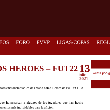
EOS
FORO
FVVP
LIGAS/COPAS
REG
13
S HEROES – FUT22
Tweets por @
julio
2021
ugadores más memorables de antaño como Héroes de FUT en FIFA
 que homenajean a algunos de los jugadores que han hecho
momentos más inolvidables para la afición.