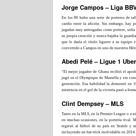
Jorge Campos – Liga BB
En los 90 hubo una serie de porteros de t
cariño entre la afición. Sin embargo, hay
jugadas muy arriesgadas como portero, solía 
su propia creación y nunca bajaba la guardia.
que le daría el título liguero a su equip
convertido a Campos en uno de nuestros Hér
Abedi Pelé – Ligue 1 Uber
“El mejor jugador de Ghana recibió el apodo
jugó en el Olympique de Marsella y era cono
generación. Esa habilidad la demostró en 
asistencia en el gol de la victoria pasó a form
Clint Dempsey – MLS
Tanto en la MLS, en la Premier League o a ni
en muchas ocasiones, en la portería rival.
regresó al fútbol de su país en Seattle y 
incluyendo un hat-trick inolvidable en 2014.