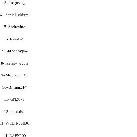
3- diegosm_
4- daniel_elduro
5- AndresJne
6- kjaads2
7- Anthonnyj04
8- fantasy_oyon
9- Miguelr_133
10- Brinmrx14
11- GNZ071
12- frankdsd
13- Fvzla-NoelJJG
14- LAFN000