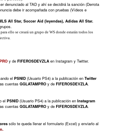
ser denunciado al
TAD
y ahí se decidirá la sanción (Derrota
 denuncia debe ir acompañada con pruebas (Vídeos e
MLS All Star, Soccer Aid (leyendas), Adidas All Star.
 grupos.
para ello se creará un grupo de WS donde estarán todos los
ectiva.
PRO
y de
FIFEROSDEVZLA
en Instagram y Twitter.
cando el
PSNID
(Usuario PS4) a la publicación en
Twitter
las cuentas
GGLATAMPRO
y de
FIFEROSDEVZLA
.
o el
PSNID
(Usuario PS4) a la publicación en
Instagram
las cuentas
GGLATAMPRO
y de
FIFEROSDEVZLA
.
iores
sólo te queda llenar el formulario (Excel) y enviarlo al
om
.