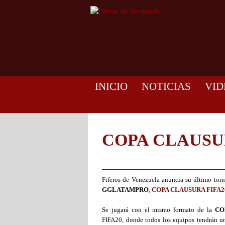
INICIO
NOTICIAS
VID
COPA CLAUSU
Fiferos de Venezuela anuncia su último tor
GGLATAMPRO
,
COPA CLAUSURA FIFA2
Se jugará con el mismo formato de la
CO
FIFA20, donde todos los equipos tendrán un 