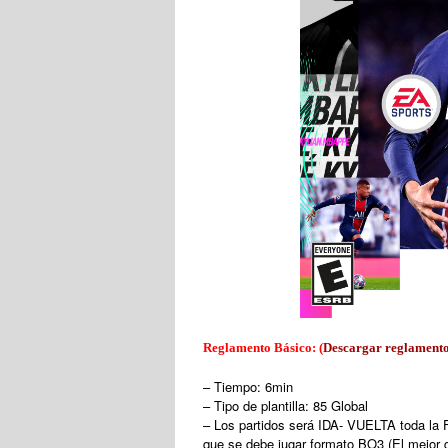
Reglamento Básico: (
Descargar reglament
– Tiempo: 6min
– Tipo de plantilla: 85 Global
– Los partidos será IDA- VUELTA toda la 
que se debe jugar formato BO3 (El mejor d