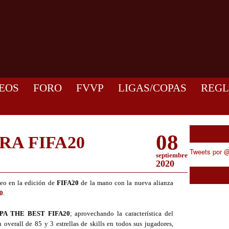
EOS
FORO
FVVP
LIGAS/COPAS
REG
08
RA FIFA20
Tweets por @
septiembre
2020
neo en la edición de
FIFA20
de la mano con la nueva alianza
0
.
PA THE BEST FIFA20
; aprovechando la característica del
overall de 85 y 3 estrellas de skills en todos sus jugadores,