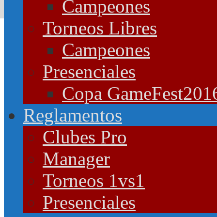
Campeones
Torneos Libres
Campeones
Presenciales
Copa GameFest201
Reglamentos
Clubes Pro
Manager
Torneos 1vs1
Presenciales