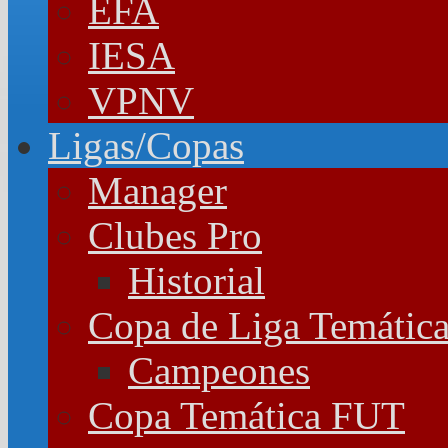
EFA
IESA
VPNV
Ligas/Copas
Manager
Clubes Pro
Historial
Copa de Liga Temátic
Campeones
Copa Temática FUT