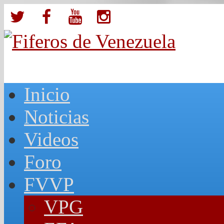
Inicio
Noticias
Videos
Foro
FVVP
VPG