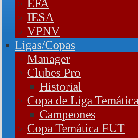
EFA
IESA
VPNV
Ligas/Copas
Manager
Clubes Pro
Historial
Copa de Liga Temátic
Campeones
Copa Temática FUT