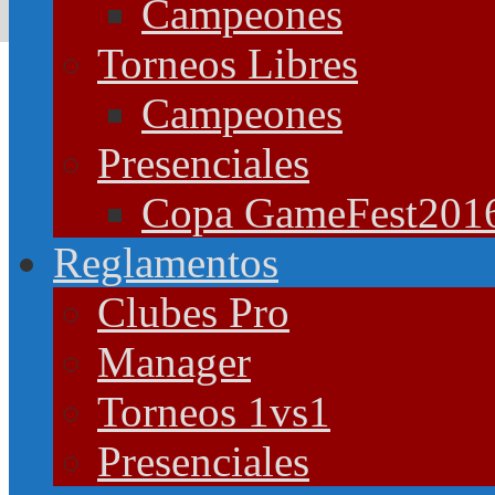
Campeones
Torneos Libres
Campeones
Presenciales
Copa GameFest201
Reglamentos
Clubes Pro
Manager
Torneos 1vs1
Presenciales