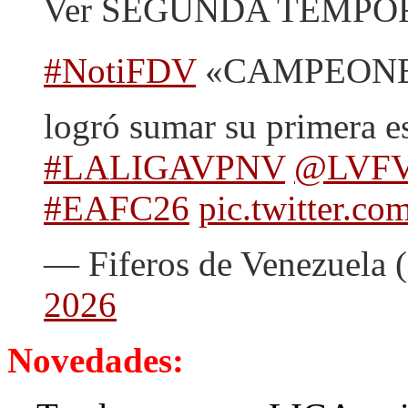
Ver SEGUNDA TEMPOR
#NotiFDV
«CAMPEONES»
logró sumar su primera es
#LALIGAVPNV
@LVFVi
#EAFC26
pic.twitter.
— Fiferos de Venezuela
2026
Novedades: