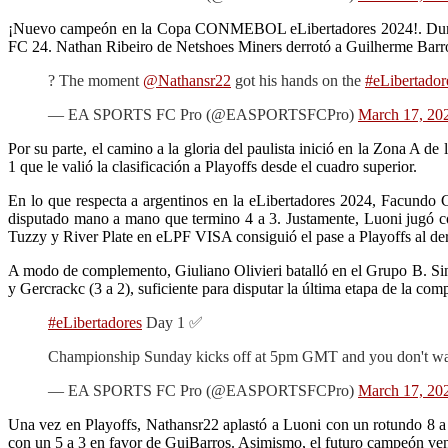
¡Nuevo campeón en la Copa CONMEBOL eLibertadores 2024!. Durante
FC 24. Nathan Ribeiro de Netshoes Miners derrotó a Guilherme Barros
? The moment
@Nathansr22
got his hands on the
#eLibertador
— EA SPORTS FC Pro (@EASPORTSFCPro)
March 17, 20
Por su parte, el camino a la gloria del paulista inició en la Zona A 
1 que le valió la clasificación a Playoffs desde el cuadro superior.
En lo que respecta a argentinos en la eLibertadores 2024, Facundo 
disputado mano a mano que termino 4 a 3. Justamente, Luoni jugó con
Tuzzy y River Plate en eLPF VISA consiguió el pase a Playoffs al de
A modo de complemento, Giuliano Olivieri batalló en el Grupo B. Sin 
y Gercrackc (3 a 2), suficiente para disputar la última etapa de l
#eLibertadores
Day 1 ✅
Championship Sunday kicks off at 5pm GMT and you don't wan
— EA SPORTS FC Pro (@EASPORTSFCPro)
March 17, 20
Una vez en Playoffs, Nathansr22 aplastó a Luoni con un rotundo 8 a 
con un 5 a 3 en favor de GuiBarros. Asimismo, el futuro campeón ven