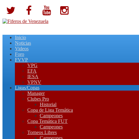
Inicio
Noticias
Videos
Foro
FVVP
VPG
EFA
IESA
VPNV
Ligas/Copas
Manager
Clubes Pro
Historial
Copa de Liga Temática
Campeones
Copa Temática FUT
Campeones
Torneos Libres
Campeones