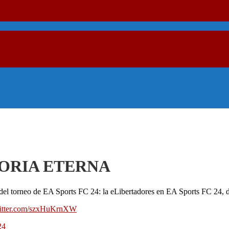
 GLORIA ETERNA
n del torneo de EA Sports FC 24: la eLibertadores en EA Sports FC 24
witter.com/szxHuKrnXW
24