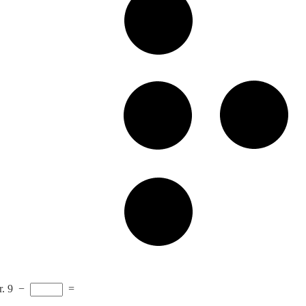
r.
9
−
=