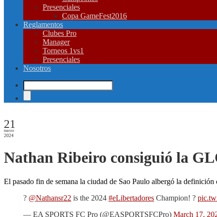
Presenciales
Copa GameFest2016
Reglamentos
Clubes Pro
Manager
Torneos 1vs1
Presenciales
Nosotros
21
marzo
2024
Nathan Ribeiro consiguió la
El pasado fin de semana la ciudad de Sao Paulo albergó la definició
?
@Nathansr22
is the 2024
#eLibertadores
Champion! ?
pic.t
— EA SPORTS FC Pro (@EASPORTSFCPro)
March 17, 20