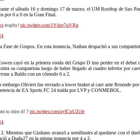
 el sábado 16 y domingo 17 de marzo, el UM Rooftop de Sao Paulo, 
 por 6 a 0 en la Gran Final.
es
trophy!
pic.twitter.com/1Ydze7uVRg
24
de la Fase de Grupos. En esta instancia, Nathan despachó a sus compatr
Cowen cayó en la primera ronda del Grupo D tras perder en el debut 
tra su compatriota luego de haber llegado al cuadro inferior por caer 
rrotar a Baldo con un cómodo 6 a 2.
embargo Olivieri fue enviado a lower braket al caer ante Resende por 3
a competencia de EA Sports FC 24 traída por LVP y CONMEBOL.
t to miss it! ?
pic.twitter.com/ayICuUZrJe
24
2. Mientras que Giuliano avanzó a semifinales al quedarse con el duel
ció a Dudu27 en la misma instancia por 4 a 2.