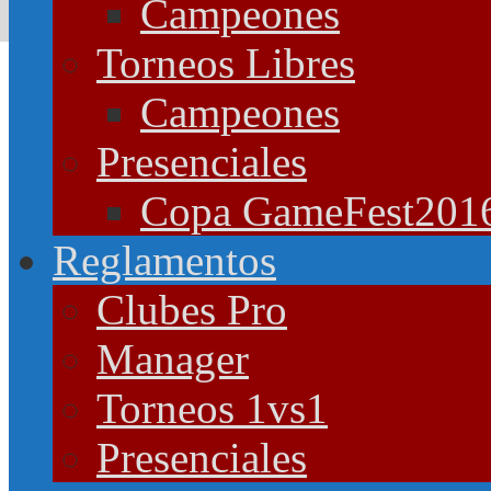
Campeones
Torneos Libres
Campeones
Presenciales
Copa GameFest201
Reglamentos
Clubes Pro
Manager
Torneos 1vs1
Presenciales