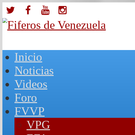
Inicio
Noticias
Videos
Foro
FVVP
VPG