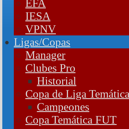
EFA
IESA
VPNV
Ligas/Copas
Manager
Clubes Pro
Historial
Copa de Liga Temátic
Campeones
Copa Temática FUT