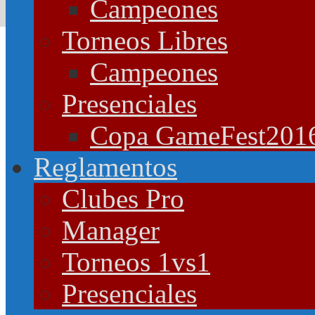
Campeones
Torneos Libres
Campeones
Presenciales
Copa GameFest201
Reglamentos
Clubes Pro
Manager
Torneos 1vs1
Presenciales