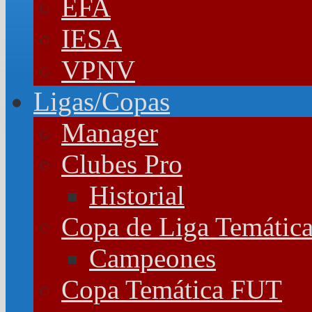
EFA
IESA
VPNV
Ligas/Copas
Manager
Clubes Pro
Historial
Copa de Liga Temátic
Campeones
Copa Temática FUT