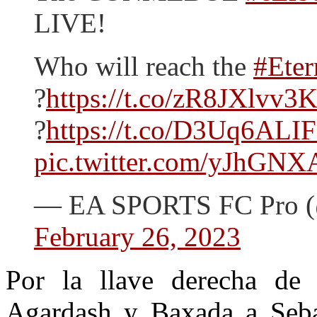
LIVE!
Who will reach the
#Eter
?
https://t.co/zR8JXlvv3
?
https://t.co/D3Uq6ALI
pic.twitter.com/yJhGNX
— EA SPORTS FC Pro
February 26, 2023
Por la llave derecha de
Agardash y Baxada a Seba