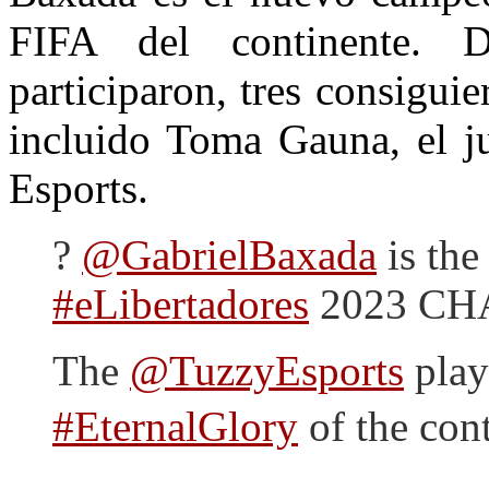
FIFA del continente. 
participaron, tres consiguie
incluido Toma Gauna, el j
Esports.
?
@GabrielBaxada
is t
#eLibertadores
2023 CH
The
@TuzzyEsports
play
#EternalGlory
of the con