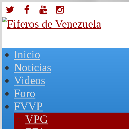
Inicio
Noticias
Videos
Foro
FVVP
VPG