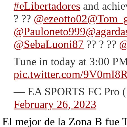
#eLibertadores
and achi
? ??
@ezeotto02
@Tom_g
@Pauloneto999
@agarda
@SebaLuoni87
?? ? ??
@
Tune in today at 3:00 P
pic.twitter.com/9V0mI
— EA SPORTS FC Pro
February 26, 2023
El mejor de la Zona B fue 