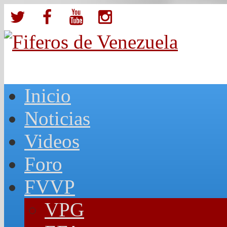
Inicio
Noticias
Videos
Foro
FVVP
VPG