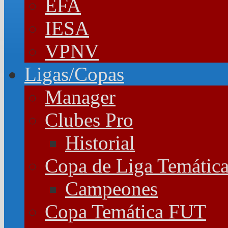
EFA
IESA
VPNV
Ligas/Copas
Manager
Clubes Pro
Historial
Copa de Liga Temátic
Campeones
Copa Temática FUT