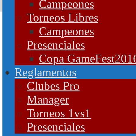
Campeones
Torneos Libres
Campeones
Presenciales
Copa GameFest201
Reglamentos
Clubes Pro
Manager
Torneos 1vs1
Presenciales