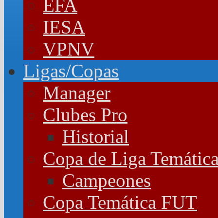
EFA
IESA
VPNV
Ligas/Copas
Manager
Clubes Pro
Historial
Copa de Liga Temátic
Campeones
Copa Temática FUT