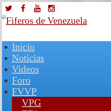
Inicio
Noticias
Videos
Foro
FVVP
VPG