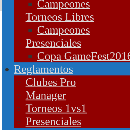
Campeones
Torneos Libres
Campeones
Presenciales
Copa GameFest201
Reglamentos
Clubes Pro
Manager
Torneos 1vs1
Presenciales