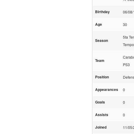
Birthday
06/08
Age
30
5ta T
Season
Tempo
Carabo
Team
PS3
Position
Defen
Appearances
0
Goals
0
Assists
0
Joined
11/05