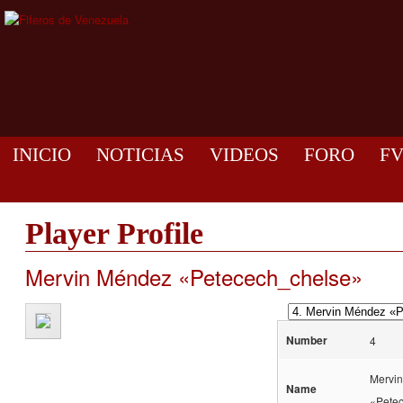
INICIO
NOTICIAS
VIDEOS
FORO
F
Player Profile
Mervin Méndez «Petecech_chelse»
Number
4
Mervi
Name
«Pete