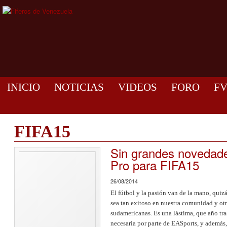
INICIO
NOTICIAS
VIDEOS
FORO
F
FIFA15
Sin grandes novedad
Pro para FIFA15
26/08/2014
El fútbol y la pasión van de la mano, quiz
sea tan exitoso en nuestra comunidad y o
sudamericanas. Es una lástima, que año tra
necesaria por parte de EASports, y además,