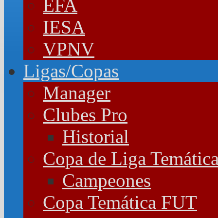
EFA
IESA
VPNV
Ligas/Copas
Manager
Clubes Pro
Historial
Copa de Liga Temátic
Campeones
Copa Temática FUT