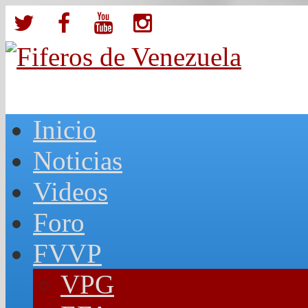
Inicio
Noticias
Videos
Foro
FVVP
VPG