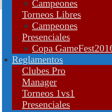
Campeones
Torneos Libres
Campeones
Presenciales
Copa GameFest201
Reglamentos
Clubes Pro
Manager
Torneos 1vs1
Presenciales