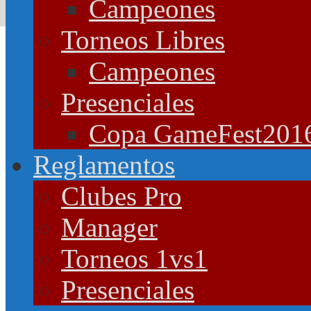
Campeones
Torneos Libres
Campeones
Presenciales
Copa GameFest201
Reglamentos
Clubes Pro
Manager
Torneos 1vs1
Presenciales