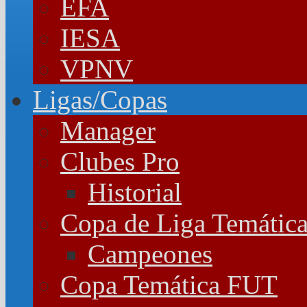
EFA
IESA
VPNV
Ligas/Copas
Manager
Clubes Pro
Historial
Copa de Liga Temátic
Campeones
Copa Temática FUT