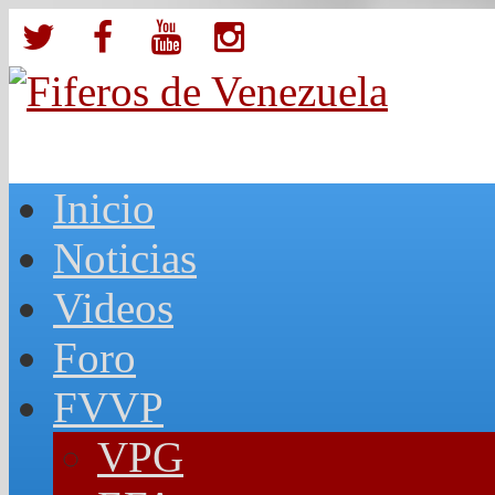
Inicio
Noticias
Videos
Foro
FVVP
VPG