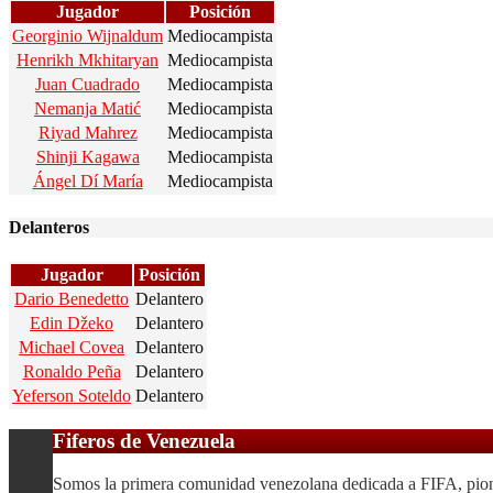
Jugador
Posición
Georginio Wijnaldum
Mediocampista
Henrikh Mkhitaryan
Mediocampista
Juan Cuadrado
Mediocampista
Nemanja Matić
Mediocampista
Riyad Mahrez
Mediocampista
Shinji Kagawa
Mediocampista
Ángel Dí María
Mediocampista
Delanteros
Jugador
Posición
Dario Benedetto
Delantero
Edin Džeko
Delantero
Michael Covea
Delantero
Ronaldo Peña
Delantero
Yeferson Soteldo
Delantero
Fiferos de Venezuela
Somos la primera comunidad venezolana dedicada a FIFA, pionera