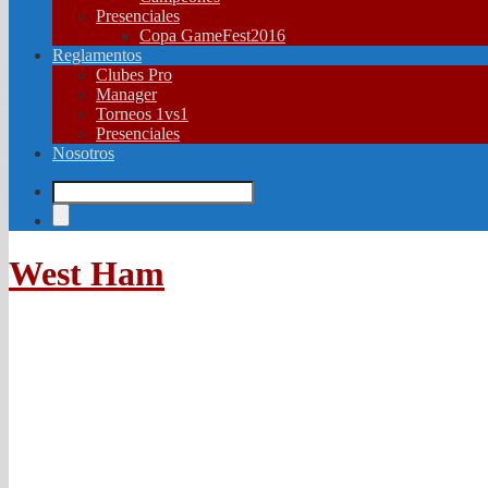
Presenciales
Copa GameFest2016
Reglamentos
Clubes Pro
Manager
Torneos 1vs1
Presenciales
Nosotros
West Ham