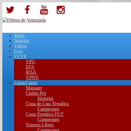
Inicio
Noticias
Videos
Foro
FVVP
VPG
EFA
IESA
VPNV
Ligas/Copas
Manager
Clubes Pro
Historial
Copa de Liga Temática
Campeones
Copa Temática FUT
Campeones
Torneos Libres
Campeones