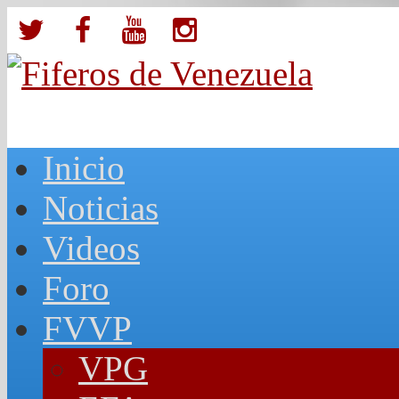
Inicio
Noticias
Videos
Foro
FVVP
VPG