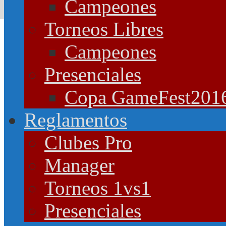
Campeones
Torneos Libres
Campeones
Presenciales
Copa GameFest201
Reglamentos
Clubes Pro
Manager
Torneos 1vs1
Presenciales