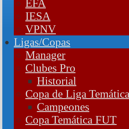
EFA
IESA
VPNV
Ligas/Copas
Manager
Clubes Pro
Historial
Copa de Liga Temátic
Campeones
Copa Temática FUT