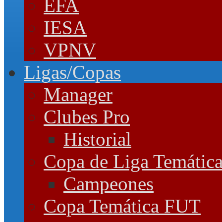
EFA
IESA
VPNV
Ligas/Copas
Manager
Clubes Pro
Historial
Copa de Liga Temátic
Campeones
Copa Temática FUT