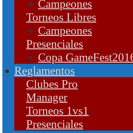
Campeones
Torneos Libres
Campeones
Presenciales
Copa GameFest201
Reglamentos
Clubes Pro
Manager
Torneos 1vs1
Presenciales