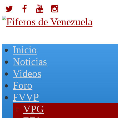
Inicio
Noticias
Videos
Foro
FVVP
VPG