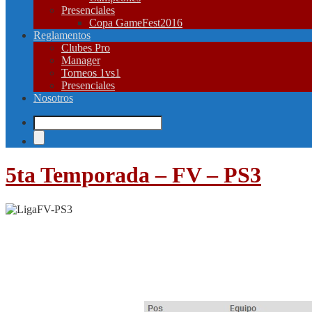
Presenciales
Copa GameFest2016
Reglamentos
Clubes Pro
Manager
Torneos 1vs1
Presenciales
Nosotros
5ta Temporada – FV – PS3