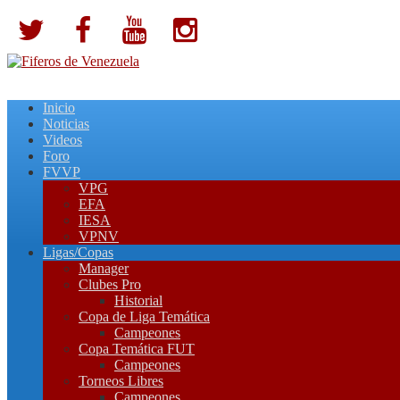
Inicio
Noticias
Videos
Foro
FVVP
VPG
EFA
IESA
VPNV
Ligas/Copas
Manager
Clubes Pro
Historial
Copa de Liga Temática
Campeones
Copa Temática FUT
Campeones
Torneos Libres
Campeones