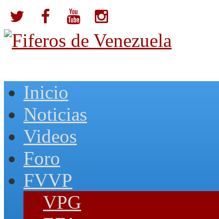
Inicio
Noticias
Videos
Foro
FVVP
VPG