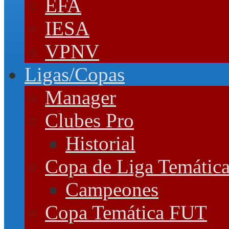
EFA
IESA
VPNV
Ligas/Copas
Manager
Clubes Pro
Historial
Copa de Liga Temátic
Campeones
Copa Temática FUT