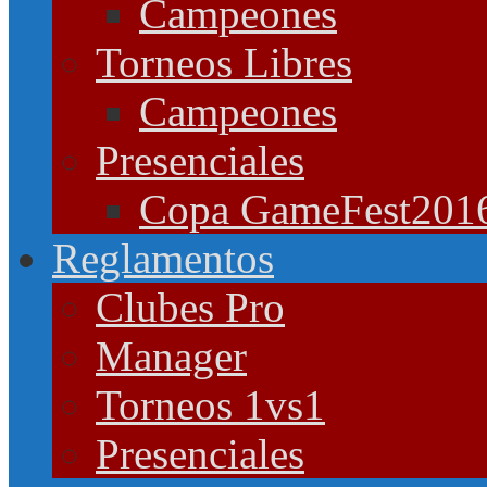
Campeones
Torneos Libres
Campeones
Presenciales
Copa GameFest201
Reglamentos
Clubes Pro
Manager
Torneos 1vs1
Presenciales