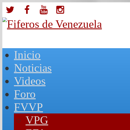
Inicio
Noticias
Videos
Foro
FVVP
VPG