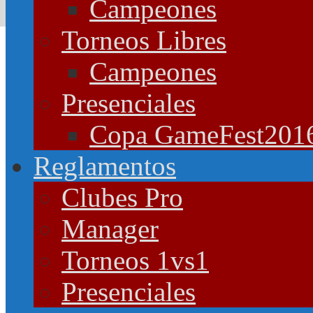
Campeones
Torneos Libres
Campeones
Presenciales
Copa GameFest201
Reglamentos
Clubes Pro
Manager
Torneos 1vs1
Presenciales