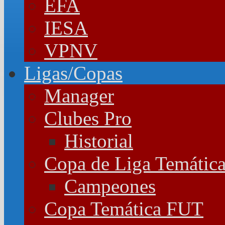
EFA
IESA
VPNV
Ligas/Copas
Manager
Clubes Pro
Historial
Copa de Liga Temátic
Campeones
Copa Temática FUT