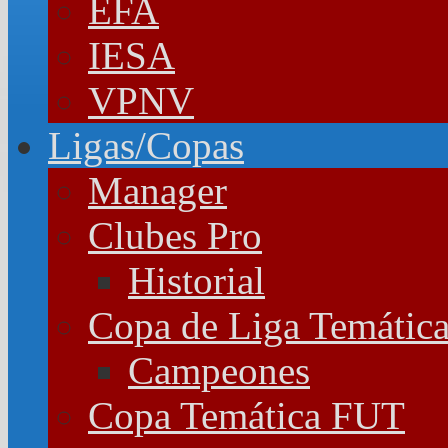
EFA
IESA
VPNV
Ligas/Copas
Manager
Clubes Pro
Historial
Copa de Liga Temátic
Campeones
Copa Temática FUT