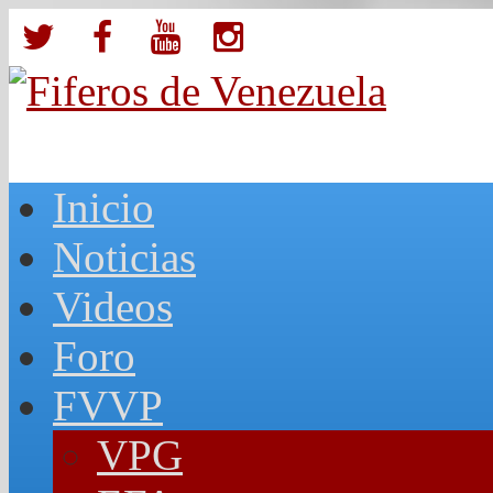
Inicio
Noticias
Videos
Foro
FVVP
VPG