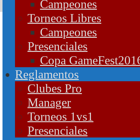
Campeones
Torneos Libres
Campeones
Presenciales
Copa GameFest201
Reglamentos
Clubes Pro
Manager
Torneos 1vs1
Presenciales