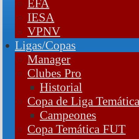
EFA
IESA
VPNV
Ligas/Copas
Manager
Clubes Pro
Historial
Copa de Liga Temátic
Campeones
Copa Temática FUT