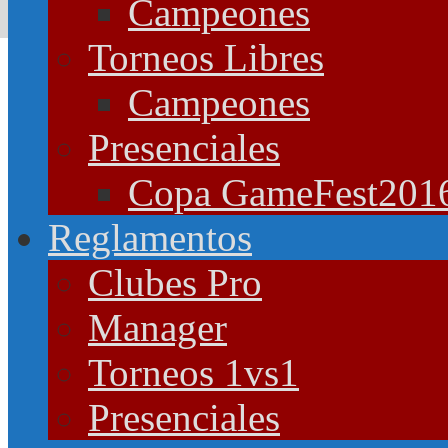
Campeones
Torneos Libres
Campeones
Presenciales
Copa GameFest201
Reglamentos
Clubes Pro
Manager
Torneos 1vs1
Presenciales