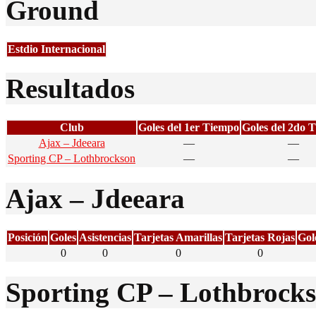
Ground
Estdio Internacional
Resultados
Club
Goles del 1er Tiempo
Goles del 2do 
Ajax – Jdeeara
—
—
Sporting CP – Lothbrockson
—
—
Ajax – Jdeeara
Posición
Goles
Asistencias
Tarjetas Amarillas
Tarjetas Rojas
Gol
0
0
0
0
Sporting CP – Lothbrock