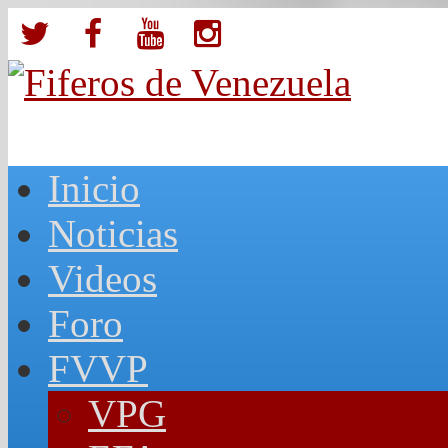
Inicio
Noticias
Videos
Foro
FVVP
VPG