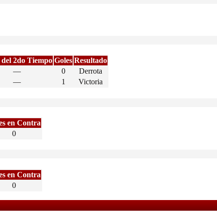
 del 2do Tiempo
Goles
Resultado
—
0
Derrota
—
1
Victoria
es en Contra
0
es en Contra
0