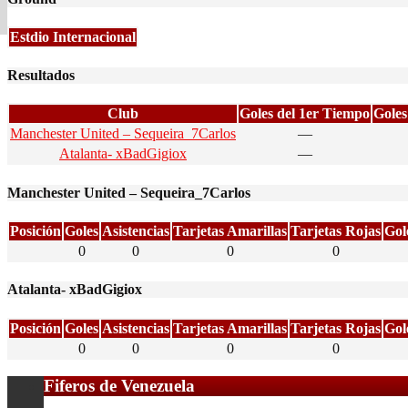
Estdio Internacional
Resultados
Club
Goles del 1er Tiempo
Goles
Manchester United – Sequeira_7Carlos
—
Atalanta- xBadGigiox
—
Manchester United – Sequeira_7Carlos
Posición
Goles
Asistencias
Tarjetas Amarillas
Tarjetas Rojas
Gol
0
0
0
0
Atalanta- xBadGigiox
Posición
Goles
Asistencias
Tarjetas Amarillas
Tarjetas Rojas
Gol
0
0
0
0
Fiferos de Venezuela