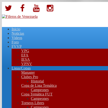
Inicio
Noticias
Videos
Foro
FVVP
VPG
EFA
IESA
VPNV
Ligas/Copas
Manager
Clubes Pro
Historial
Copa de Liga Temática
Campeones
Copa Temática FUT
Campeones
Torneos Libres
Campeones