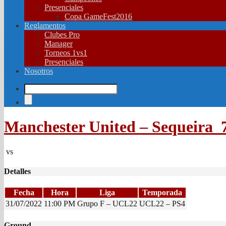
Presenciales
Copa GameFest2016
Reglamentos
Clubes Pro
Manager
Torneos 1vs1
Presenciales
Nosotros
Manchester United – Sequeira_7
vs
Detalles
Fecha
Hora
Liga
Temporada
31/07/2022
11:00 PM
Grupo F – UCL22
UCL22 – PS4
Ground