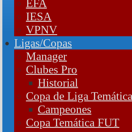
EFA
IESA
VPNV
Ligas/Copas
Manager
Clubes Pro
Historial
Copa de Liga Temátic
Campeones
Copa Temática FUT