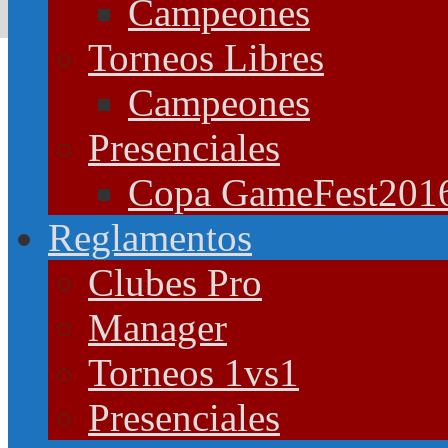
Campeones
Torneos Libres
Campeones
Presenciales
Copa GameFest201
Reglamentos
Clubes Pro
Manager
Torneos 1vs1
Presenciales