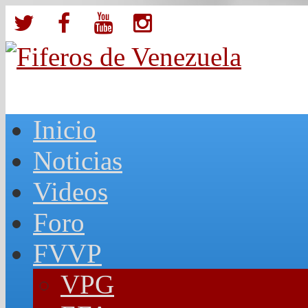
Inicio
Noticias
Videos
Foro
FVVP
VPG