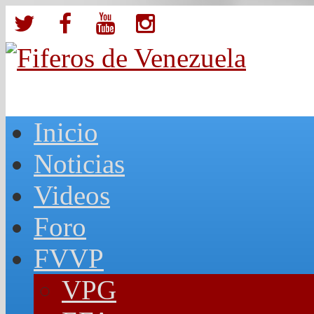
Inicio
Noticias
Videos
Foro
FVVP
VPG