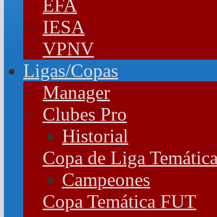
EFA
IESA
VPNV
Ligas/Copas
Manager
Clubes Pro
Historial
Copa de Liga Temátic
Campeones
Copa Temática FUT