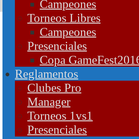
Campeones
Torneos Libres
Campeones
Presenciales
Copa GameFest201
Reglamentos
Clubes Pro
Manager
Torneos 1vs1
Presenciales