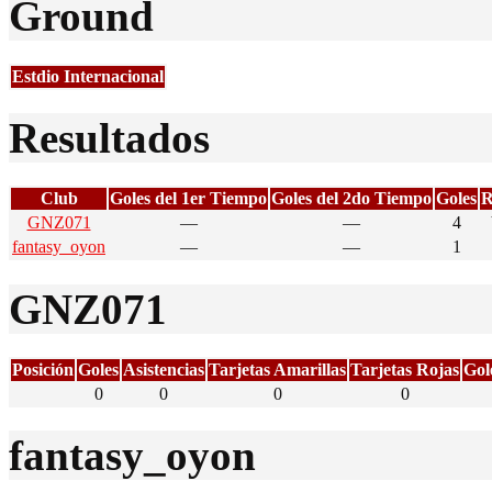
Ground
Estdio Internacional
Resultados
Club
Goles del 1er Tiempo
Goles del 2do Tiempo
Goles
R
GNZ071
—
—
4
fantasy_oyon
—
—
1
GNZ071
Posición
Goles
Asistencias
Tarjetas Amarillas
Tarjetas Rojas
Gol
0
0
0
0
fantasy_oyon