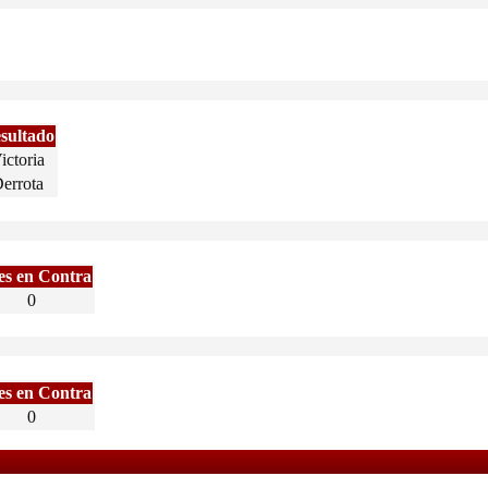
sultado
ictoria
errota
es en Contra
0
es en Contra
0