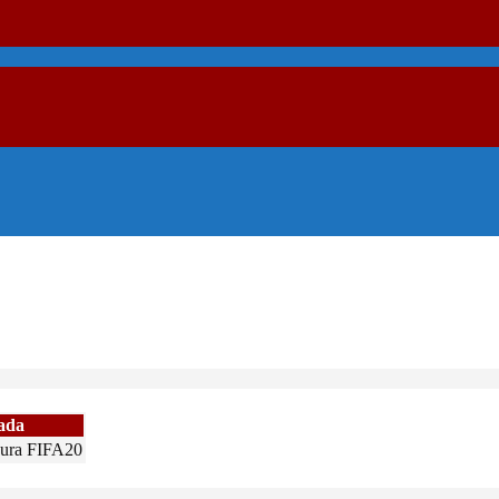
ada
sura FIFA20