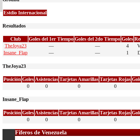
Estdio Internacional
Resultados
Club
Goles del 1er Tiempo
Goles del 2do Tiempo
Goles
Re
TheJoya23
—
—
4
V
Insane_Flap
—
—
1
D
TheJoya23
Posición
Goles
Asistencias
Tarjetas Amarillas
Tarjetas Rojas
Gol
0
0
0
0
Insane_Flap
Posición
Goles
Asistencias
Tarjetas Amarillas
Tarjetas Rojas
Gol
0
0
0
0
Fiferos de Venezuela