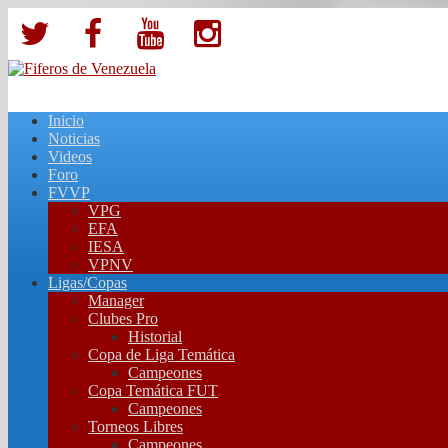
Inicio
Noticias
Videos
Foro
FVVP
VPG
EFA
IESA
VPNV
Ligas/Copas
Manager
Clubes Pro
Historial
Copa de Liga Temática
Campeones
Copa Temática FUT
Campeones
Torneos Libres
Campeones