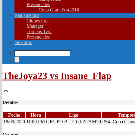
Presenciales
Copa GameFest2016
Reglamentos
Clubes Pro
Manager
Torneos 1vs1
Presenciales
Nosotros
TheJoya23 vs Insane_Flap
vs
Detalles
Fecha
Hora
Liga
Tempor
18/09/2020
11:00 PM
GRUPO B – GGLATAM20
PS4- Copa Clau
Ground