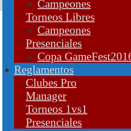
Campeones
Torneos Libres
Campeones
Presenciales
Copa GameFest201
Reglamentos
Clubes Pro
Manager
Torneos 1vs1
Presenciales