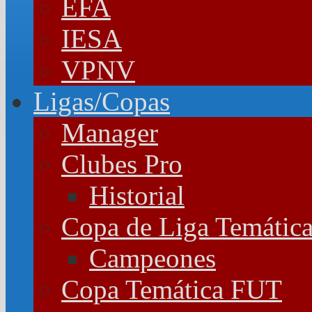
EFA
IESA
VPNV
Ligas/Copas
Manager
Clubes Pro
Historial
Copa de Liga Temátic
Campeones
Copa Temática FUT