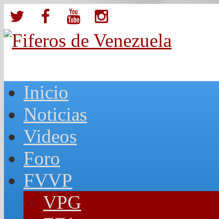
Inicio
Noticias
Videos
Foro
FVVP
VPG