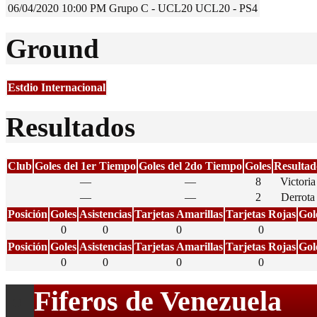
06/04/2020
10:00 PM
Grupo C - UCL20
UCL20 - PS4
Ground
Estdio Internacional
Resultados
Club
Goles del 1er Tiempo
Goles del 2do Tiempo
Goles
Resultad
—
—
8
Victoria
—
—
2
Derrota
Posición
Goles
Asistencias
Tarjetas Amarillas
Tarjetas Rojas
Gol
0
0
0
0
Posición
Goles
Asistencias
Tarjetas Amarillas
Tarjetas Rojas
Gol
0
0
0
0
Fiferos de Venezuela