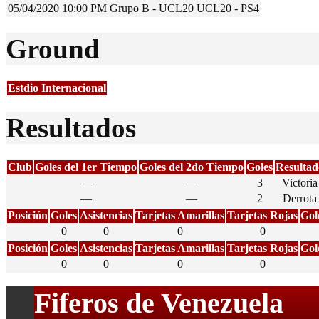
05/04/2020
10:00 PM
Grupo B - UCL20
UCL20 - PS4
Ground
Estdio Internacional
Resultados
Club
Goles del 1er Tiempo
Goles del 2do Tiempo
Goles
Resultad
—
—
3
Victoria
—
—
2
Derrota
Posición
Goles
Asistencias
Tarjetas Amarillas
Tarjetas Rojas
Gol
0
0
0
0
Posición
Goles
Asistencias
Tarjetas Amarillas
Tarjetas Rojas
Gol
0
0
0
0
Fiferos de Venezuela