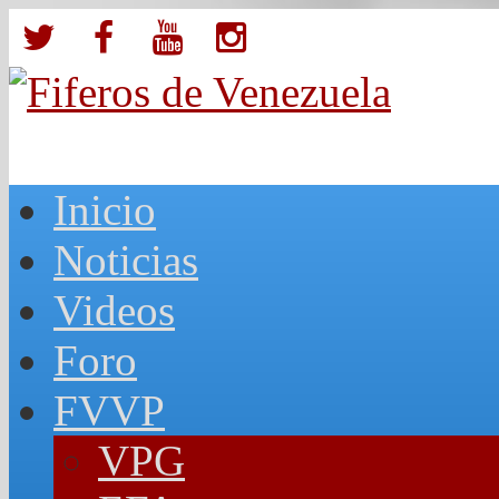
Inicio
Noticias
Videos
Foro
FVVP
VPG