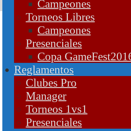
Campeones
Torneos Libres
Campeones
Presenciales
Copa GameFest201
Reglamentos
Clubes Pro
Manager
Torneos 1vs1
Presenciales