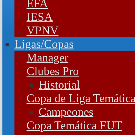
EFA
IESA
VPNV
Ligas/Copas
Manager
Clubes Pro
Historial
Copa de Liga Temátic
Campeones
Copa Temática FUT