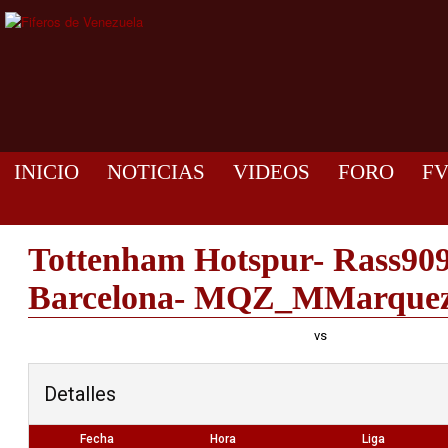
INICIO
NOTICIAS
VIDEOS
FORO
F
Tottenham Hotspur- Rass90
Barcelona- MQZ_MMarque
vs
Detalles
Fecha
Hora
Liga