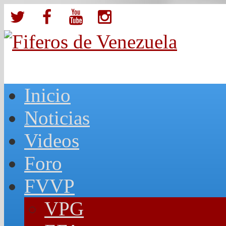
Inicio
Noticias
Videos
Foro
FVVP
VPG