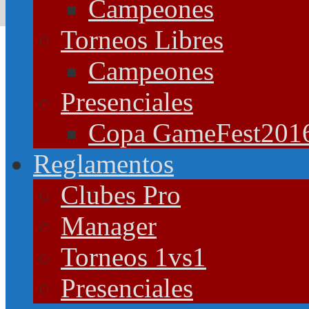
Campeones
Torneos Libres
Campeones
Presenciales
Copa GameFest201
Reglamentos
Clubes Pro
Manager
Torneos 1vs1
Presenciales