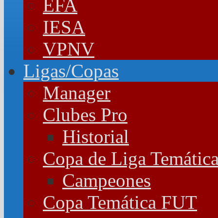
EFA
IESA
VPNV
Ligas/Copas
Manager
Clubes Pro
Historial
Copa de Liga Temátic
Campeones
Copa Temática FUT