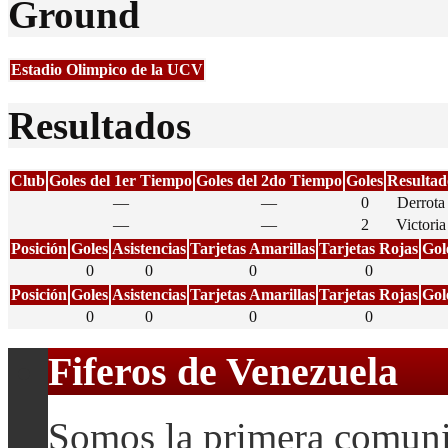
Ground
Estadio Olimpico de la UCV
Resultados
Club
Goles del 1er Tiempo
Goles del 2do Tiempo
Goles
Resultad
—
—
0
Derrota
—
—
2
Victoria
Posición
Goles
Asistencias
Tarjetas Amarillas
Tarjetas Rojas
Gol
0
0
0
0
Posición
Goles
Asistencias
Tarjetas Amarillas
Tarjetas Rojas
Gol
0
0
0
0
Fiferos de Venezuela
Somos la primera comuni