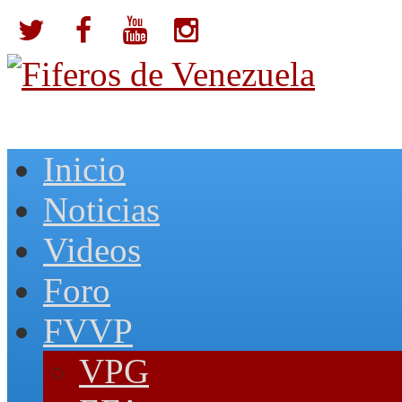
Inicio
Noticias
Videos
Foro
FVVP
VPG