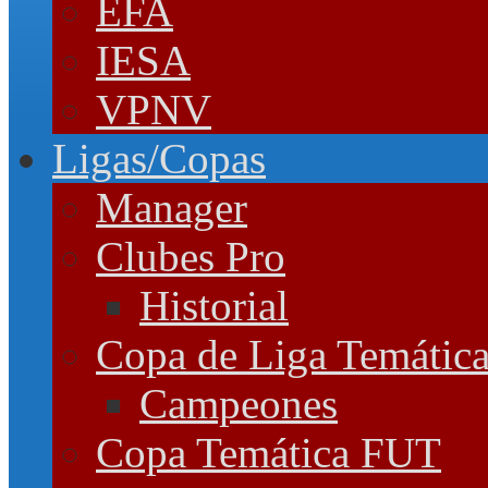
EFA
IESA
VPNV
Ligas/Copas
Manager
Clubes Pro
Historial
Copa de Liga Temátic
Campeones
Copa Temática FUT