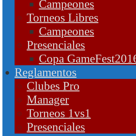
Campeones
Torneos Libres
Campeones
Presenciales
Copa GameFest201
Reglamentos
Clubes Pro
Manager
Torneos 1vs1
Presenciales