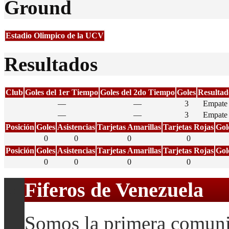
Ground
Estadio Olimpico de la UCV
Resultados
Club
Goles del 1er Tiempo
Goles del 2do Tiempo
Goles
Resultad
—
—
3
Empate
—
—
3
Empate
Posición
Goles
Asistencias
Tarjetas Amarillas
Tarjetas Rojas
Gol
0
0
0
0
Posición
Goles
Asistencias
Tarjetas Amarillas
Tarjetas Rojas
Gol
0
0
0
0
Fiferos de Venezuela
Somos la primera comuni