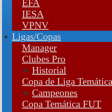
EFA
IESA
VPNV
Ligas/Copas
Manager
Clubes Pro
Historial
Copa de Liga Temátic
Campeones
Copa Temática FUT