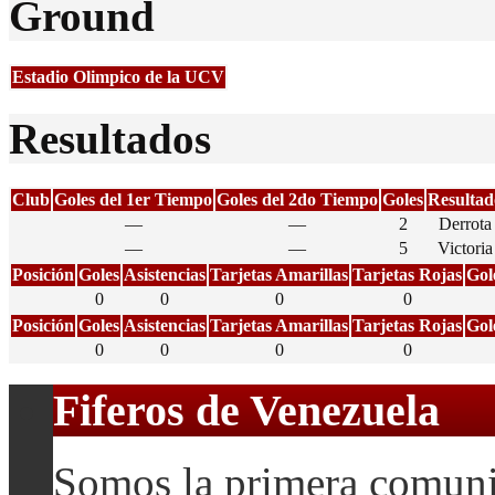
Ground
Estadio Olimpico de la UCV
Resultados
Club
Goles del 1er Tiempo
Goles del 2do Tiempo
Goles
Resultad
—
—
2
Derrota
—
—
5
Victoria
Posición
Goles
Asistencias
Tarjetas Amarillas
Tarjetas Rojas
Gol
0
0
0
0
Posición
Goles
Asistencias
Tarjetas Amarillas
Tarjetas Rojas
Gol
0
0
0
0
Fiferos de Venezuela
Somos la primera comuni