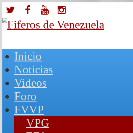
Inicio
Noticias
Videos
Foro
FVVP
VPG