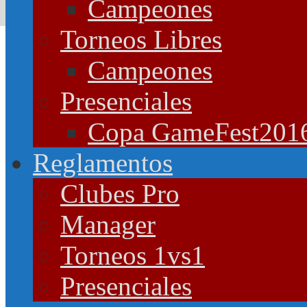
Campeones
Torneos Libres
Campeones
Presenciales
Copa GameFest201
Reglamentos
Clubes Pro
Manager
Torneos 1vs1
Presenciales