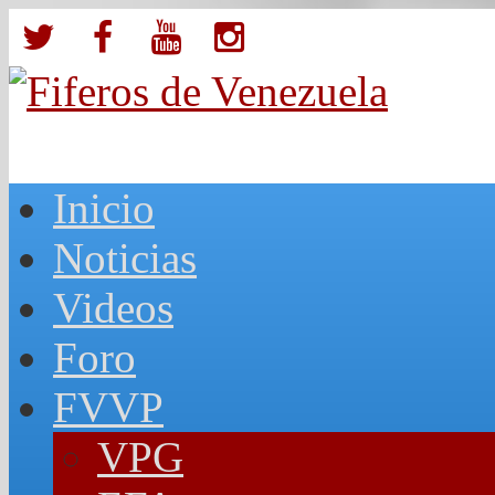
Inicio
Noticias
Videos
Foro
FVVP
VPG