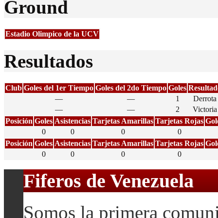
Ground
Estadio Olimpico de la UCV
Resultados
Club
Goles del 1er Tiempo
Goles del 2do Tiempo
Goles
Resultad
—
—
1
Derrota
—
—
2
Victoria
Posición
Goles
Asistencias
Tarjetas Amarillas
Tarjetas Rojas
Gol
0
0
0
0
Posición
Goles
Asistencias
Tarjetas Amarillas
Tarjetas Rojas
Gol
0
0
0
0
Fiferos de Venezuela
Somos la primera comuni