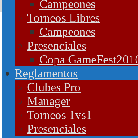
Campeones
Torneos Libres
Campeones
Presenciales
Copa GameFest201
Reglamentos
Clubes Pro
Manager
Torneos 1vs1
Presenciales