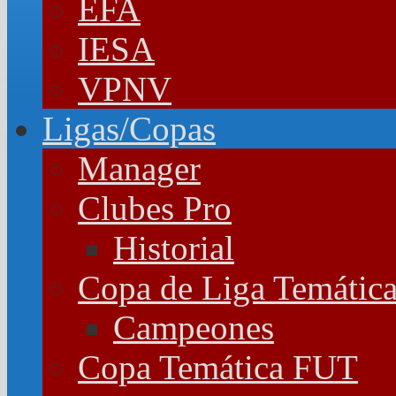
EFA
IESA
VPNV
Ligas/Copas
Manager
Clubes Pro
Historial
Copa de Liga Temátic
Campeones
Copa Temática FUT