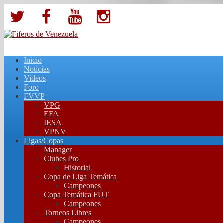
Inicio
Noticias
Videos
Foro
FVVP
VPG
EFA
IESA
VPNV
Ligas/Copas
Manager
Clubes Pro
Historial
Copa de Liga Temática
Campeones
Copa Temática FUT
Campeones
Torneos Libres
Campeones