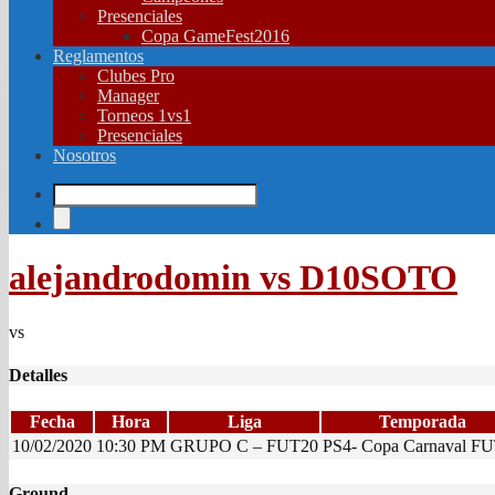
Presenciales
Copa GameFest2016
Reglamentos
Clubes Pro
Manager
Torneos 1vs1
Presenciales
Nosotros
alejandrodomin vs D10SOTO
vs
Detalles
Fecha
Hora
Liga
Temporada
10/02/2020
10:30 PM
GRUPO C – FUT20
PS4- Copa Carnaval F
Ground