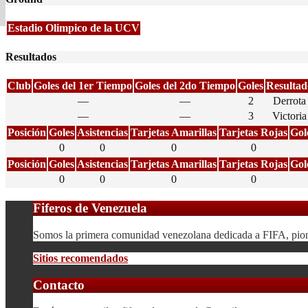
Estadio Olimpico de la UCV
Resultados
Club
Goles del 1er Tiempo
Goles del 2do Tiempo
Goles
Resultad
—
—
2
Derrota
—
—
3
Victoria
Posición
Goles
Asistencias
Tarjetas Amarillas
Tarjetas Rojas
Gol
0
0
0
0
Posición
Goles
Asistencias
Tarjetas Amarillas
Tarjetas Rojas
Gol
0
0
0
0
Fiferos de Venezuela
Somos la primera comunidad venezolana dedicada a FIFA, pionera
Sitios recomendados
Contacto