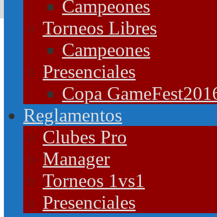
Campeones
Torneos Libres
Campeones
Presenciales
Copa GameFest201
Reglamentos
Clubes Pro
Manager
Torneos 1vs1
Presenciales