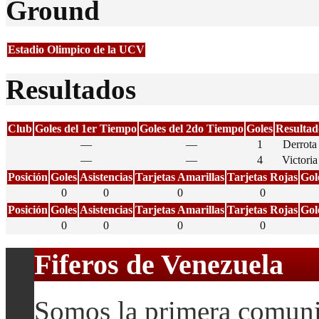
Ground
Estadio Olimpico de la UCV
Resultados
Club
Goles del 1er Tiempo
Goles del 2do Tiempo
Goles
Resultad
—
—
1
Derrota
—
—
4
Victoria
Posición
Goles
Asistencias
Tarjetas Amarillas
Tarjetas Rojas
Gol
0
0
0
0
Posición
Goles
Asistencias
Tarjetas Amarillas
Tarjetas Rojas
Gol
0
0
0
0
Fiferos de Venezuela
Somos la primera comuni