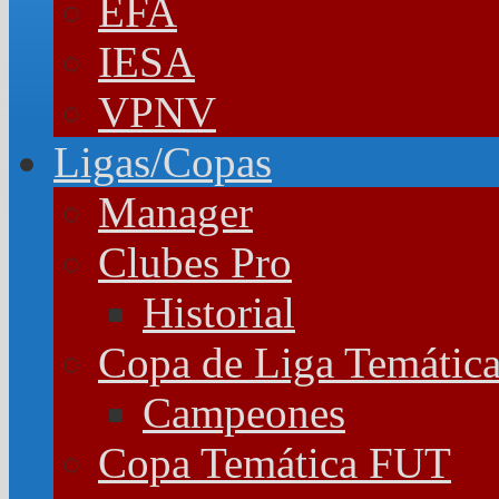
EFA
IESA
VPNV
Ligas/Copas
Manager
Clubes Pro
Historial
Copa de Liga Temátic
Campeones
Copa Temática FUT