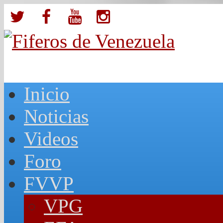
Inicio
Noticias
Videos
Foro
FVVP
VPG