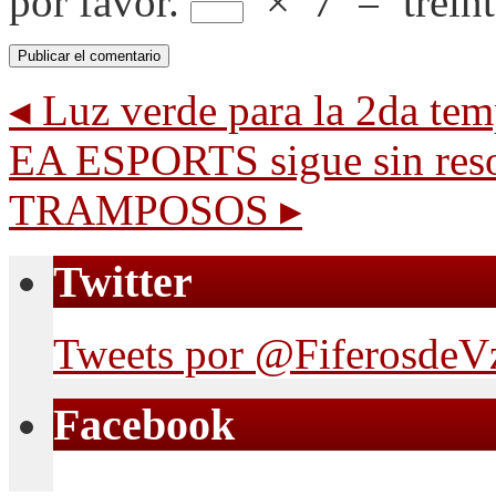
por favor.
×
7
=
trein
◂
Luz verde para la 2da t
EA ESPORTS sigue sin reso
TRAMPOSOS
▸
Twitter
Tweets por @FiferosdeV
Facebook