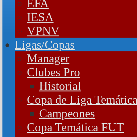
EFA
IESA
VPNV
Ligas/Copas
Manager
Clubes Pro
Historial
Copa de Liga Temátic
Campeones
Copa Temática FUT