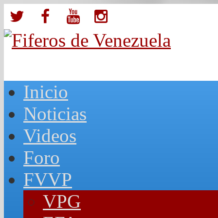
Inicio
Noticias
Videos
Foro
FVVP
VPG