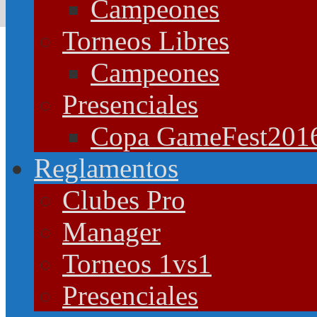
Campeones
Torneos Libres
Campeones
Presenciales
Copa GameFest201
Reglamentos
Clubes Pro
Manager
Torneos 1vs1
Presenciales