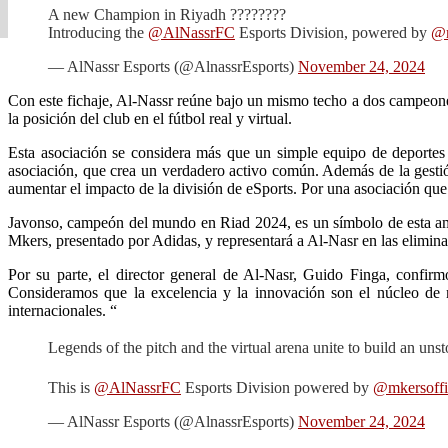
A new Champion in Riyadh ????????
Introducing the
@AlNassrFC
Esports Division, powered by
@m
— AlNassr Esports (@AlnassrEsports)
November 24, 2024
Con este fichaje, Al-Nassr reúne bajo un mismo techo a dos campeone
la posición del club en el fútbol real y virtual.
Esta asociación se considera más que un simple equipo de deportes
asociación, que crea un verdadero activo común. Además de la gestió
aumentar el impacto de la división de eSports. Por una asociación que re
Javonso, campeón del mundo en Riad 2024, es un símbolo de esta ambic
Mkers, presentado por Adidas, y representará a Al-Nasr en las elimi
Por su parte, el director general de Al-Nasr, Guido Finga, confi
Consideramos que la excelencia y la innovación son el núcleo de nu
internacionales. “
Legends of the pitch and the virtual arena unite to build an un
This is
@AlNassrFC
Esports Division powered by
@mkersoffi
— AlNassr Esports (@AlnassrEsports)
November 24, 2024