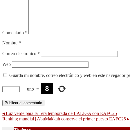
Comentario
*
Nombre
*
Correo electrónico
*
Web
Guarda mi nombre, correo electrónico y web en este navegador p
−
uno
=
◂
Luz verde para la 1era temporada de LALIGA con EAFC25
Ranking mundial | AbuMakkah conserva el primer puesto EAFC25
▸