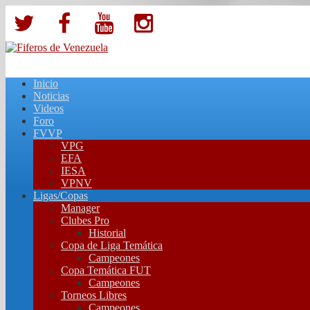
Inicio
Noticias
Videos
Foro
FVVP
VPG
EFA
IESA
VPNV
Ligas/Copas
Manager
Clubes Pro
Historial
Copa de Liga Temática
Campeones
Copa Temática FUT
Campeones
Torneos Libres
Campeones