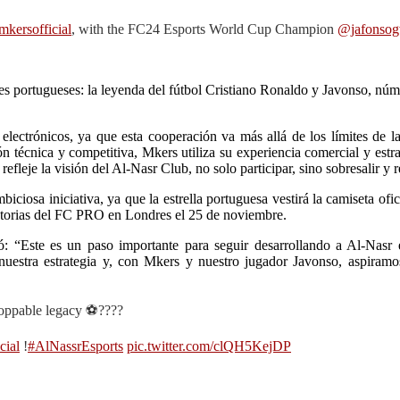
kersofficial
, with the FC24 Esports World Cup Champion
@jafonsog
s portugueses: la leyenda del fútbol Cristiano Ronaldo y Javonso, núm
 electrónicos, ya que esta cooperación va más allá de los límites d
n técnica y competitiva, Mkers utiliza su experiencia comercial y estr
fleje la visión del Al-Nasr Club, no solo participar, sino sobresalir y r
iosa iniciativa, ya que la estrella portuguesa vestirá la camiseta ofic
natorias del FC PRO en Londres el 25 de noviembre.
rmó: “Este es un paso importante para seguir desarrollando a Al-Nas
estra estrategia y, con Mkers y nuestro jugador Javonso, aspiramos 
stoppable legacy ⚽????
cial
!
#AlNassrEsports
pic.twitter.com/clQH5KejDP