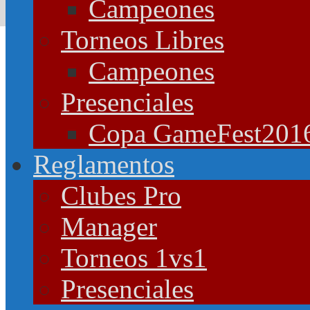
Campeones
Torneos Libres
Campeones
Presenciales
Copa GameFest201
Reglamentos
Clubes Pro
Manager
Torneos 1vs1
Presenciales