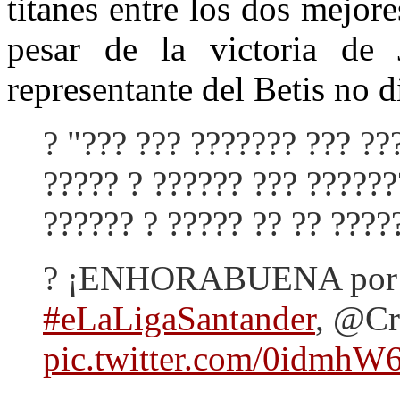
titanes entre los dos mejore
pesar de la victoria de
representante del Betis no d
? "??? ??? ??????? ??? ??
????? ? ?????? ??? ??????
?????? ? ????? ?? ?? ????
? ¡ENHORABUENA por e
#eLaLigaSantander
, @Cr
pic.twitter.com/0idmh