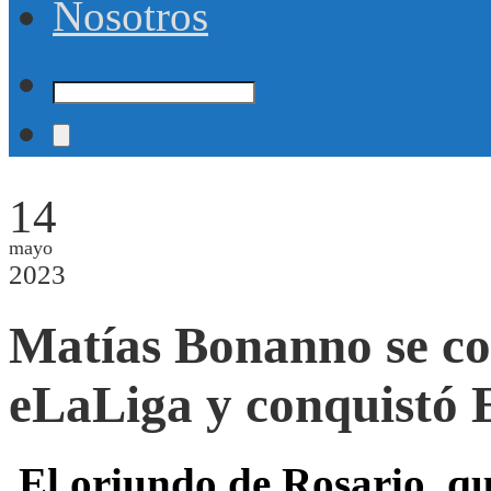
Nosotros
14
mayo
2023
Matías Bonanno se co
eLaLiga y conquistó 
El oriundo de Rosario, q