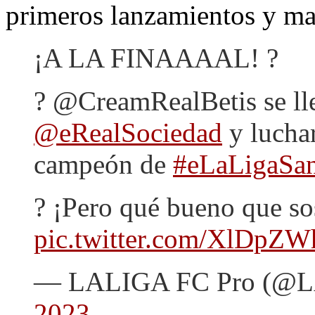
primeros lanzamientos y mar
¡A LA FINAAAAL! ?
? @CreamRealBetis se llev
@eRealSociedad
y luchar
campeón de
#eLaLigaSan
? ¡Pero qué bueno que so
pic.twitter.com/XlDpZW
— LALIGA FC Pro (@
2023