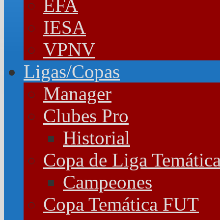
EFA
IESA
VPNV
Ligas/Copas
Manager
Clubes Pro
Historial
Copa de Liga Temátic
Campeones
Copa Temática FUT