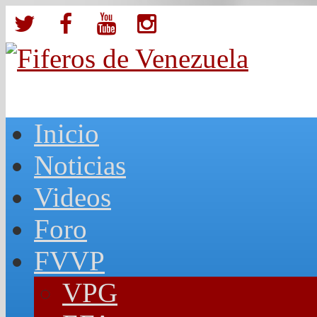
Inicio
Noticias
Videos
Foro
FVVP
VPG