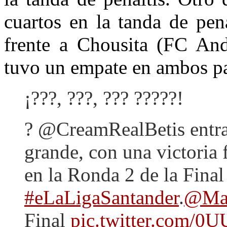
cuartos en la tanda de pen
frente a Chousita (FC And
tuvo un empate en ambos pa
¡???, ???, ??? ?????!
? @CreamRealBetis entra 
grande, con una victoria 
en la Ronda 2 de la Final
#eLaLigaSantander
.
@Mat
Final
pic.twitter.com/