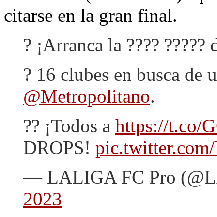
citarse en la gran final.
? ¡Arranca la ???? ?????
? 16 clubes en busca de u
@Metropolitano
.
?? ¡Todos a
https://t.co
DROPS!
pic.twitter.co
— LALIGA FC Pro (@
2023