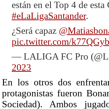
están en el Top 4 de es
#eLaLigaSantander
.
¿Será capaz
@Matiasbon
pic.twitter.com/k77QGy
— LALIGA FC Pro (@
2023
En los otros dos enfrenta
protagonistas fueron Bona
Sociedad). Ambos jugado