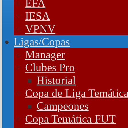
EFA
IESA
VPNV
Ligas/Copas
Manager
Clubes Pro
Historial
Copa de Liga Temátic
Campeones
Copa Temática FUT