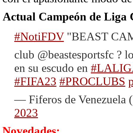
Actual Campeón de Liga 
#NotiFDV
"BEAST CAM
club @beastesportsfc ? lo
en su escudo en
#LALI
#FIFA23
#PROCLUBS
— Fiferos de Venezuela 
2023
Novedades: