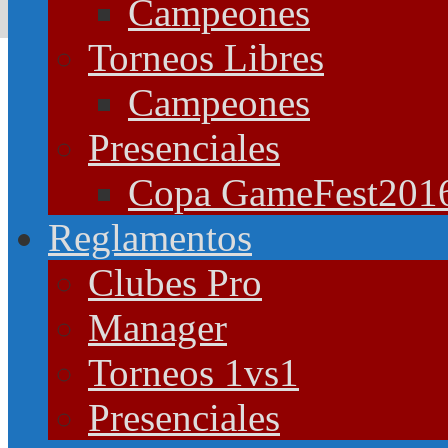
Campeones
Torneos Libres
Campeones
Presenciales
Copa GameFest201
Reglamentos
Clubes Pro
Manager
Torneos 1vs1
Presenciales