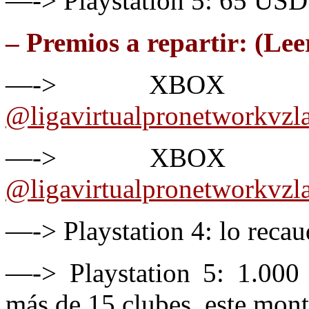
—-> Playstation 5: 65 USD
– Premios a repartir: (Lee
—-> XBOX On
@ligavirtualpronetworkvzl
—-> XBOX S/
@ligavirtualpronetworkvzl
—-> Playstation 4: lo recau
—-> Playstation 5: 1.000 
más de 15 clubes, este mon