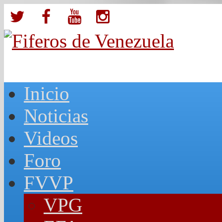
Inicio
Noticias
Videos
Foro
FVVP
VPG