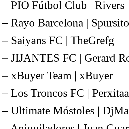
– PIO Fútbol Club | Rivers
– Rayo Barcelona | Spursit
– Saiyans FC | TheGrefg
– JIJANTES FC | Gerard R
– xBuyer Team | xBuyer
– Los Troncos FC | Perxitaa
– Ultimate Móstoles | DjM
– Aniquiladores | Juan Gua