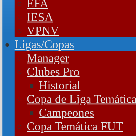
EFA
IESA
VPNV
Ligas/Copas
Manager
Clubes Pro
Historial
Copa de Liga Temátic
Campeones
Copa Temática FUT