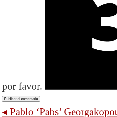
por favor.
◂
Pablo ‘Pabs’ Georgakopoul