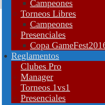
Campeones
Torneos Libres
Campeones
Presenciales
Copa GameFest201
Reglamentos
Clubes Pro
Manager
Torneos 1vs1
Presenciales