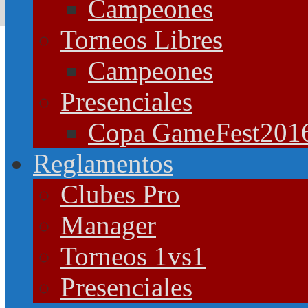
Campeones
Torneos Libres
Campeones
Presenciales
Copa GameFest201
Reglamentos
Clubes Pro
Manager
Torneos 1vs1
Presenciales