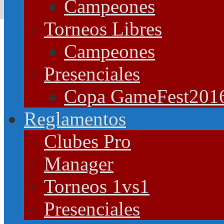
Campeones
Torneos Libres
Campeones
Presenciales
Copa GameFest201
Reglamentos
Clubes Pro
Manager
Torneos 1vs1
Presenciales