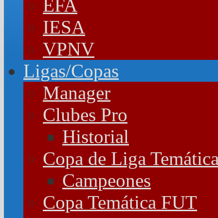
EFA
IESA
VPNV
Ligas/Copas
Manager
Clubes Pro
Historial
Copa de Liga Temátic
Campeones
Copa Temática FUT