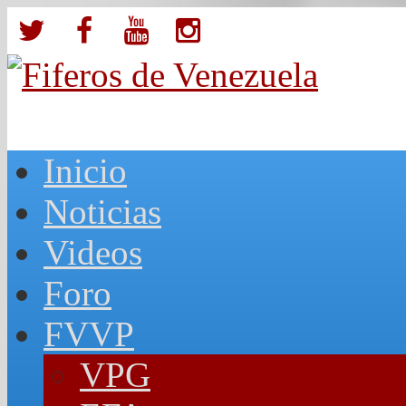
Inicio
Noticias
Videos
Foro
FVVP
VPG