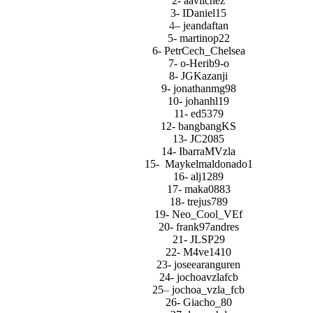
2- aavilchez
3- IDaniel15
4
– jeandaftan
5- martinop22
6- PetrCech_Chelsea
7- o-Herib9-o
8- JGKazanji
9- jonathanmg98
10- johanhl19
11- ed5379
12- bangbangKS
13- JC2085
14- IbarraMVzla
15- Maykelmaldonado1
16- alj1289
17- maka0883
18- trejus789
19- Neo_Cool_VEf
20- frank97andres
21- JLSP29
22- M4ve1410
23- joseearanguren
24- jochoavzlafcb
25
–
jochoa_vzla_fcb
26- Giacho_80