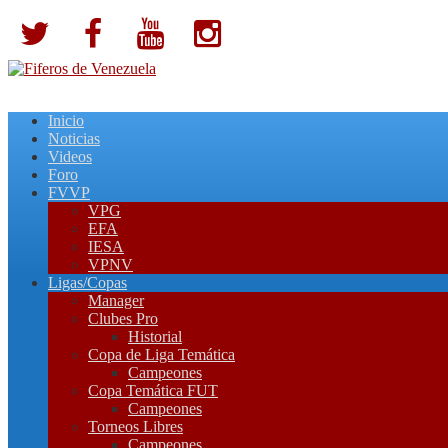
Inicio
Noticias
Videos
Foro
FVVP
VPG
EFA
IESA
VPNV
Ligas/Copas
Manager
Clubes Pro
Historial
Copa de Liga Temática
Campeones
Copa Temática FUT
Campeones
Torneos Libres
Campeones