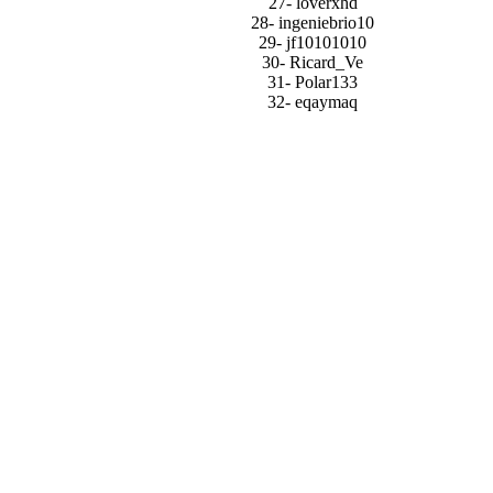
27- loverxhd
28- ingeniebrio10
29- jf10101010
30- Ricard_Ve
31- Polar133
32- eqaymaq