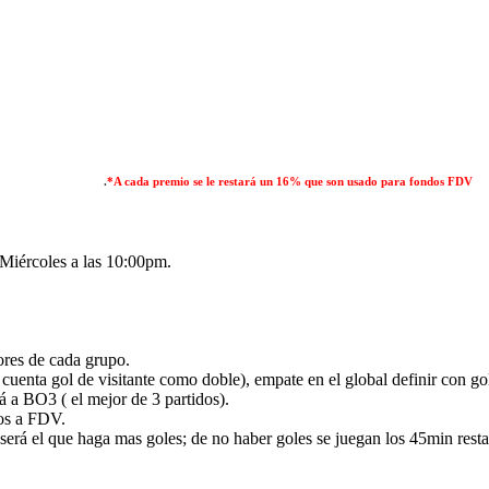
.
*A cada premio se le restará un 16% que son usado para fondos FDV
Miércoles a las 10:00pm.
jores de cada grupo.
 cuenta gol de visitante como doble), empate en el global definir con gol
á a BO3 ( el mejor de 3 partidos).
los a FDV.
 será el que haga mas goles; de no haber goles se juegan los 45min r