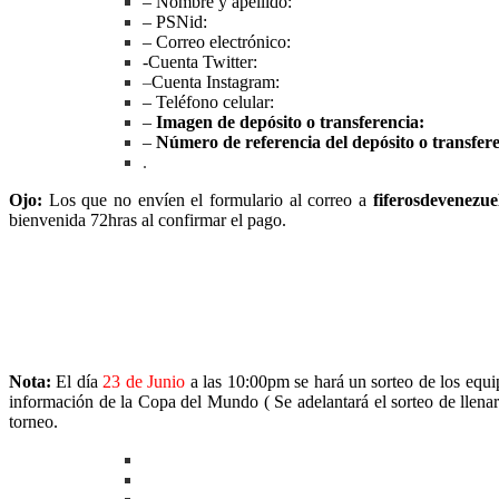
– Nombre y apellido:
– PSNid:
– Correo electrónico:
-Cuenta Twitter:
–
Cuenta Instagram:
– Teléfono celular:
–
Imagen de depósito o transferencia:
–
Número de referencia del depósito o transfere
.
Ojo:
Los que no envíen el formulario al correo a
fiferosdevenezu
bienvenida 72hras al confirmar el pago.
Nota:
El día
23 de Junio
a las 10:00pm se hará un sorteo de los eq
información de la Copa del Mundo ( Se adelantará el sorteo de llenar
torneo.