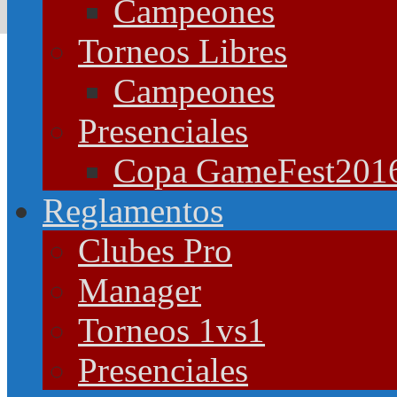
Campeones
Torneos Libres
Campeones
Presenciales
Copa GameFest201
Reglamentos
Clubes Pro
Manager
Torneos 1vs1
Presenciales