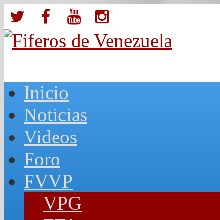
Inicio
Noticias
Videos
Foro
FVVP
VPG