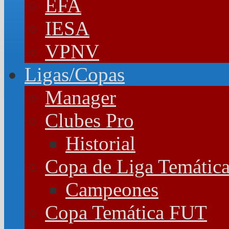
EFA
IESA
VPNV
Ligas/Copas
Manager
Clubes Pro
Historial
Copa de Liga Temátic
Campeones
Copa Temática FUT