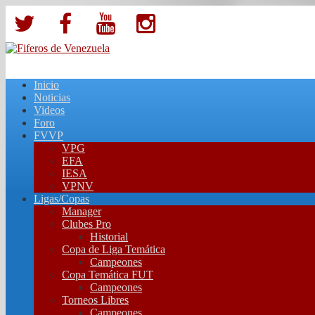
Inicio
Noticias
Videos
Foro
FVVP
VPG
EFA
IESA
VPNV
Ligas/Copas
Manager
Clubes Pro
Historial
Copa de Liga Temática
Campeones
Copa Temática FUT
Campeones
Torneos Libres
Campeones