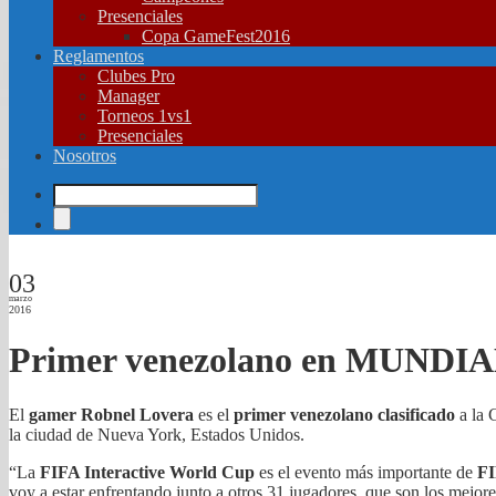
Presenciales
Copa GameFest2016
Reglamentos
Clubes Pro
Manager
Torneos 1vs1
Presenciales
Nosotros
03
marzo
2016
Primer venezolano en MUND
El
gamer
Robnel Lovera
es el
primer venezolano clasificado
a la 
la ciudad de Nueva York, Estados Unidos.
“La
FIFA Interactive World Cup
es el evento más importante de
F
voy a estar enfrentando junto a otros 31 jugadores, que son los mejor