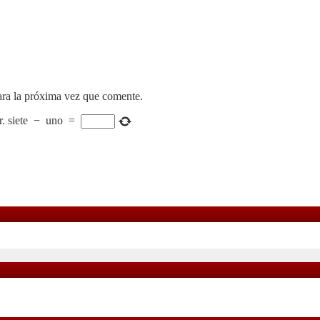
ara la próxima vez que comente.
r.
siete
−
uno
=