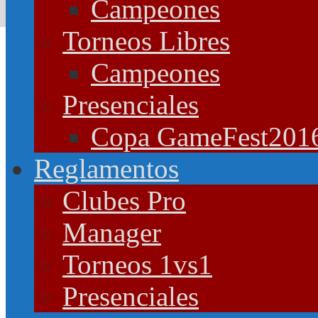
Campeones
Torneos Libres
Campeones
Presenciales
Copa GameFest201
Reglamentos
Clubes Pro
Manager
Torneos 1vs1
Presenciales