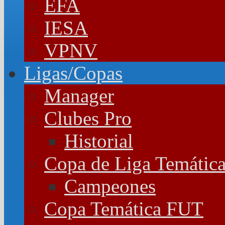
EFA
IESA
VPNV
Ligas/Copas
Manager
Clubes Pro
Historial
Copa de Liga Temátic
Campeones
Copa Temática FUT