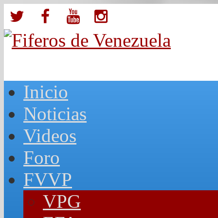
Inicio
Noticias
Videos
Foro
FVVP
VPG