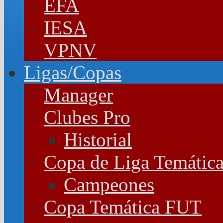
EFA
IESA
VPNV
Ligas/Copas
Manager
Clubes Pro
Historial
Copa de Liga Temátic
Campeones
Copa Temática FUT