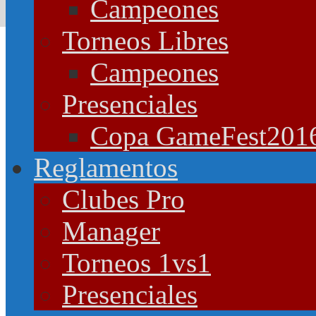
Campeones
Torneos Libres
Campeones
Presenciales
Copa GameFest201
Reglamentos
Clubes Pro
Manager
Torneos 1vs1
Presenciales