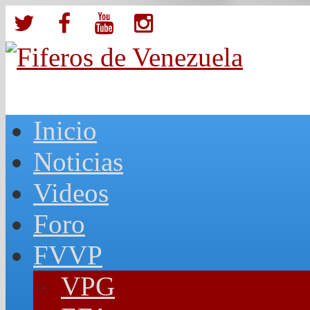
Inicio
Noticias
Videos
Foro
FVVP
VPG