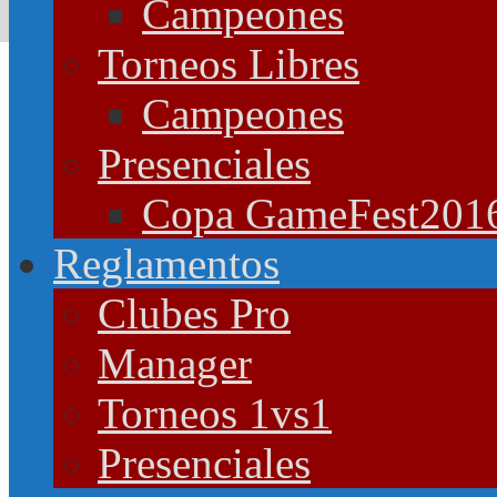
Campeones
Torneos Libres
Campeones
Presenciales
Copa GameFest201
Reglamentos
Clubes Pro
Manager
Torneos 1vs1
Presenciales