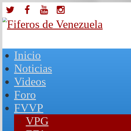
Inicio
Noticias
Videos
Foro
FVVP
VPG