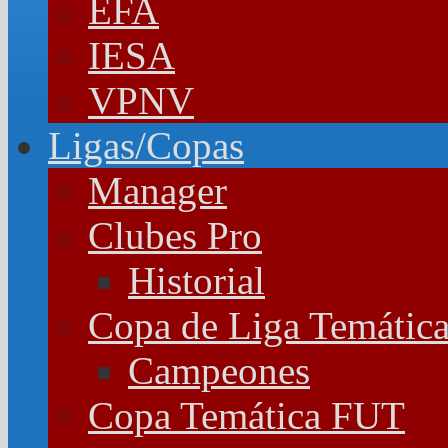
EFA
IESA
VPNV
Ligas/Copas
Manager
Clubes Pro
Historial
Copa de Liga Temátic
Campeones
Copa Temática FUT